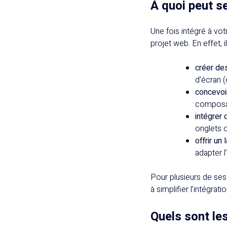
À quoi peut s
Une fois intégré à v
projet web. En effet, 
créer de
d’écran (
concevoir
composan
intégrer 
onglets o
offrir un
adapter l
Pour plusieurs de ses
à simplifier l’intégrat
Quels sont le