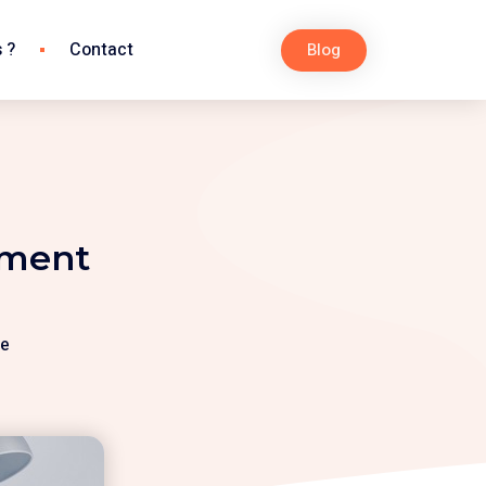
 ?
Contact
Blog
mment
ue