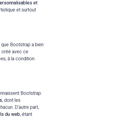
personnalisables et
rtistique et surtout
 que Bootstrap a bien
eb créé avec ce
s, à la condition
naissent Bootstrap.
s
, dont les
hacun. D’autre part,
els du web
, étant