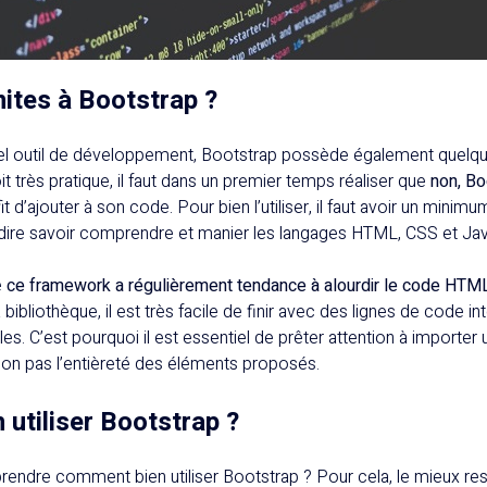
imites à Bootstrap ?
 outil de développement, Bootstrap possède également quelque
 soit très pratique, il faut dans un premier temps réaliser que
non, Bo
fit d’ajouter à son code. Pour bien l’utiliser, il faut avoir un min
à-dire savoir comprendre et manier les langages HTML, CSS et Jav
e
ce framework a régulièrement tendance à alourdir le code HTM
ibliothèque, il est très facile de finir avec des lignes de code int
iles. C’est pourquoi il est essentiel de prêter attention à importe
non pas l’entièreté des éléments proposés.
utiliser Bootstrap ?
ndre comment bien utiliser Bootstrap ? Pour cela, le mieux res