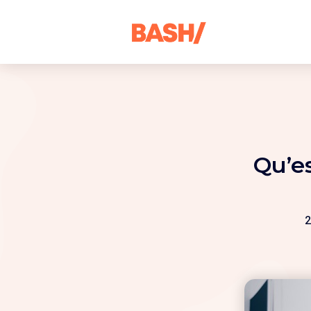
Qu’e
2