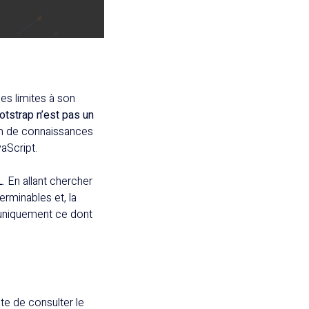
s limites à son
otstrap n’est pas un
imum de connaissances
aScript.
L
. En allant chercher
erminables et, la
r uniquement ce dont
te de consulter le