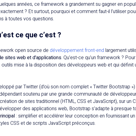
quelques années, ce framework a grandement su gagner en popular
 exactement ? Et surtout, pourquoi et comment faut-il l’utiliser po
 à toutes vos questions.
’est ce que c’est ?
amework open source de
développement front-end
largement utili
de sites web et d’applications
. Qu’est-ce qu’un framework ? Pour fa
 outils mise à la disposition des développeurs web et qui définit
développé par Twitter (d’où son nom complet « Twitter Bootstrap »)
ndépendant soutenu par une grande communauté de développeurs
création de sites traditionnel (HTML, CSS et JavaScript), sur 
velopper des applications web, Bootstrap s’adapte à presque t
rincipal
: simplifier et accélérer leur conception en fournissant 
yles CSS et de scripts JavaScript préconçus.