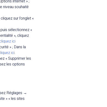
ptions internet » ;
 le niveau souhaité
cliquez sur l’onglet «
puis sélectionnez «
ntialité », cliquez
cliquez ici
rité » ; Dans la
liquez ici
.
nez « Supprimer les
ssez les options
sissez Réglages →
te » « les sites