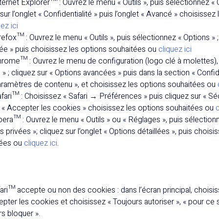
ternet Explorer™ : Ouvrez le menu « Outils », puis sélectionnez « O
sur l’onglet « Confidentialité » puis l’onglet « Avancé » choisissez
ez ici
efox™ : Ouvrez le menu « Outils », puis sélectionnez « Options » ; 
vée » puis choisissez les options souhaitées ou
cliquez ici
rome™ : Ouvrez le menu de configuration (logo clé à molettes), 
» ; cliquez sur « Options avancées » puis dans la section « Confide
aramètres de contenu », et choisissez les options souhaitées ou
fari™ : Choisissez « Safari → Préférences » puis cliquez sur « Sécu
 « Accepter les cookies » choisissez les options souhaitées ou
c
era™ : Ouvrez le menu « Outils » ou « Réglages », puis sélection
 privées »; cliquez sur l’onglet « Options détaillées », puis choisi
tées ou
cliquez ici
.
fari™ accepte ou non des cookies : dans l’écran principal, choi
pter les cookies et choisissez « Toujours autoriser », « pour ce si
rs bloquer ».