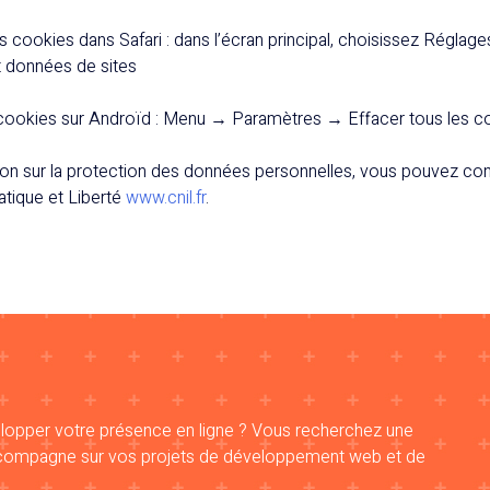
s cookies dans Safari : dans l’écran principal, choisissez Réglag
t données de sites
cookies sur Androïd : Menu → Paramètres → Effacer tous les c
on sur la protection des données personnelles, vous pouvez consu
tique et Liberté
www.cnil.fr
.
elopper votre présence en ligne ? Vous recherchez une
accompagne sur vos projets de développement web et de