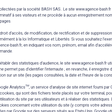
llectées par la société BASH SAS.. Le site www.agence-bash.f
inatif à ses visiteurs et ne procède à aucun enregistrement nomi
 pages.
roit d’accès, de modification, de rectification et de suppressio
mément à la loi Informatique et Libertés. Si vous souhaitez l’ex
nce-bash.fr, en indiquant vos nom, prénom, email afin d’accélére
emande.
’établir des statistiques d’audience, le site www.agence-bash.fr ut
 permet pas d’identifier l’internaute ; en revanche, il enregistre
tion sur un site (les pages consultées, la date et l’heure de la consu
gle Analytics™, un service d’analyse de site internet fourni par
 cookies, qui sont des fichiers texte placés sur votre terminal, pou
utilisation du site par ses utilisateurs et à réaliser des statistique
kies concernant votre utilisation du site (y compris votre adres
es par Google sur des serveurs situés aux Etats-Unis. Google uti