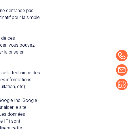
r ne demande pas
natif pour la simple
n de ces
ercer, vous pouvez
r la prise en
ilise la technique des
 des informations
ltation, etc).
 Google Inc. Google
r aider le site
s. Les données
se IP) sont
lisera cette