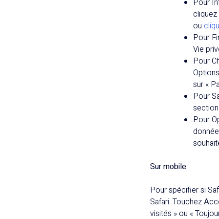
Pour In
cliquez 
ou
cliqu
Pour Fir
Vie pri
Pour Ch
Options 
sur « P
Pour Sa
section
Pour Op
données
souhai
Sur mobile
Pour spécifier si Sa
Safari. Touchez Acce
visités » ou « Toujou